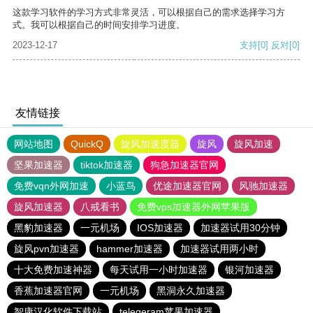
这款学习软件的学习方式非常灵活，可以根据自己的需求选择学习方
式。我可以根据自己的时间安排学习进度。
2023-12-17
支持
[0]
反对
[0]
友情链接
网站地图
QuickQ
旋风加速度器
旋风
旋风加速
坚果加速器
tiktok加速器
狗急加速器官网
免费vqn外网加速
小蓝鸟
优途加速器官网
风驰加速器
旋风加速器
八戒看书
免费vps加速器外网苹果版
黑豹加速器
一元机场
IOS加速器
加速器试用30分钟
旋风pvn加速器
hammer加速器
加速器试用两小时
十大免费加速神器
每天试用一小时加速器
银河加速器
香蕉加速器官网
一元机场
黑洞永久加速器
智康汉化软件下载站
telegeram苹果加速器