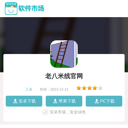
老八米线官网
工具
|
时间：2023-12-21
|
安卓下载
苹果下载
PC下载
安卓市场，安全绿色