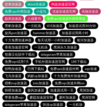
坚果加速器
tiktok加速器
狗急加速器官网
免费vqn外网加速
小蓝鸟
优途加速器官网
风驰加速器
旋风加速器
八戒看书
免费vps加速器外网苹果版
黑豹加速器
一元机场
IOS加速器
加速器试用30分钟
旋风pvn加速器
hammer加速器
加速器试用两小时
十大免费加速神器
每天试用一小时加速器
银河加速器
香蕉加速器官网
一元机场
黑洞永久加速器
智康汉化软件下载站
telegeram苹果加速器
免费vqn试用7天
手机外国加速器官网
186下载站
快鸭加速器
巴博下载站
免费vps加速器外网
vqn加速
飞鸟加速器
蚂蚁vp加速器
十大免费海外加速神器
猎豹nvp加速器
toto加速器
免费vqn加速外网ios
快橙加速器
极风加速器
加速器试用一天
黑洞加速
苹果免费vqn
蘑菇加速器官网
夏时加速器
黑洞官网
telegeram苹果加速器
快连vp加速器
一元机场