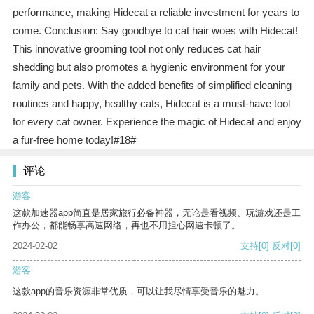
performance, making Hidecat a reliable investment for years to
come. Conclusion: Say goodbye to cat hair woes with Hidecat!
This innovative grooming tool not only reduces cat hair
shedding but also promotes a hygienic environment for your
family and pets. With the added benefits of simplified cleaning
routines and happy, healthy cats, Hidecat is a must-have tool
for every cat owner. Experience the magic of Hidecat and enjoy
a fur-free home today!#18#
评论
游客
这款加速器app简直是居家旅行必备神器，无论是看视频、玩游戏还是工
作办公，都能畅享高速网络，再也不用担心网速卡顿了。
2024-02-02
支持
[0]
反对
[0]
游客
这款app的音乐资源非常优质，可以让我尽情享受音乐的魅力。