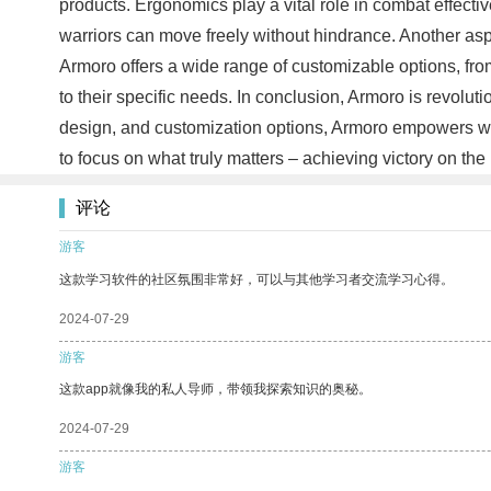
products. Ergonomics play a vital role in combat effecti
warriors can move freely without hindrance. Another aspe
Armoro offers a wide range of customizable options, fro
to their specific needs. In conclusion, Armoro is revolut
design, and customization options, Armoro empowers wa
to focus on what truly matters – achieving victory on the 
评论
游客
这款学习软件的社区氛围非常好，可以与其他学习者交流学习心得。
2024-07-29
游客
这款app就像我的私人导师，带领我探索知识的奥秘。
2024-07-29
游客