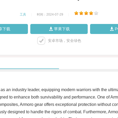
工具
|
时间：2024-07-29
|
卓下载
苹果下载
安卓市场，安全绿色
 as an industry leader, equipping modern warriors with the ulti
ed to enhance both survivability and performance. One of Armoro'
omposites, Armoro gear offers exceptional protection without com
y designed to handle the rigors of combat. Furthermore, Armoro 