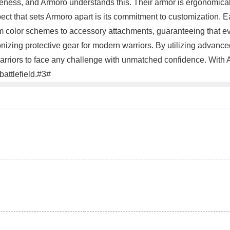
veness, and Armoro understands this. Their armor is ergonomical
ct that sets Armoro apart is its commitment to customization. Eac
m color schemes to accessory attachments, guaranteeing that eve
ionizing protective gear for modern warriors. By utilizing advanc
rriors to face any challenge with unmatched confidence. With A
battlefield.#3#