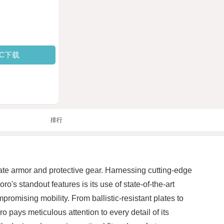
PC下载
排行
mate armor and protective gear. Harnessing cutting-edge
s standout features is its use of state-of-the-art
promising mobility. From ballistic-resistant plates to
pays meticulous attention to every detail of its