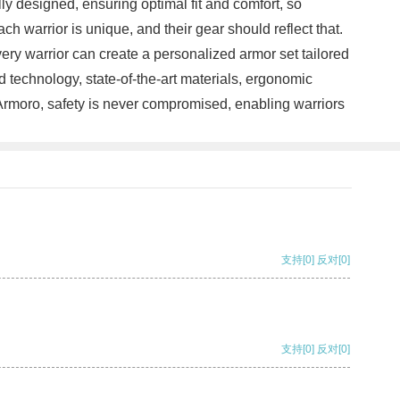
ly designed, ensuring optimal fit and comfort, so
h warrior is unique, and their gear should reflect that.
ry warrior can create a personalized armor set tailored
ed technology, state-of-the-art materials, ergonomic
rmoro, safety is never compromised, enabling warriors
支持
[0]
反对
[0]
支持
[0]
反对
[0]