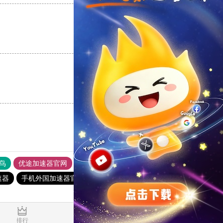
支持
[0]
反对
[0]
支持
[0]
反对
[0]
鸟
优途加速器官网
风驰加速器
旋风加速器
八戒看书
速器
手机外国加速器官网
186下载站
快鸭加速器
0.034034s
排行
推荐