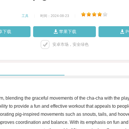
工具
|
时间：2024-08-23
|
卓下载
苹果下载
安卓市场，安全绿色
orm, blending the graceful movements of the cha-cha with the play
lity to provide a fun and effective workout that appeals to people
orating pig-inspired movements such as snouts, tails, and hooves
proves coordination and balance. With its emphasis on fun and cr