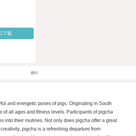
PC下载
排行
ful and energetic poses of pigs. Originating in South
 of all ages and fitness levels. Participants of pigcha
 into their routines. Not only does pigcha offer a great
eativity, pigcha is a refreshing departure from