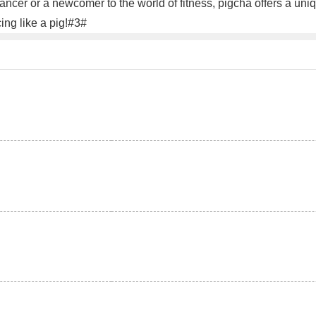
dancer or a newcomer to the world of fitness, pigcha offers a un
ing like a pig!#3#