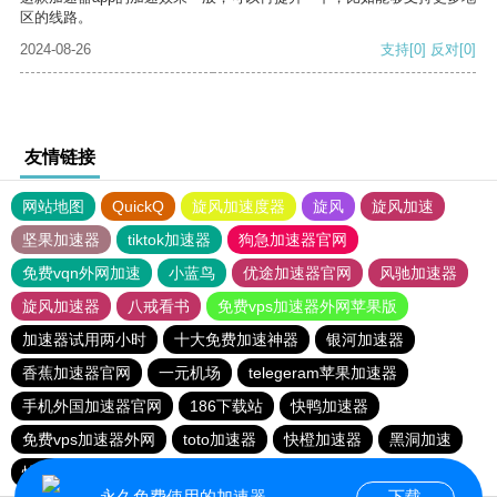
区的线路。
2024-08-26
支持
[0]
反对
[0]
友情链接
网站地图
QuickQ
旋风加速度器
旋风
旋风加速
坚果加速器
tiktok加速器
狗急加速器官网
免费vqn外网加速
小蓝鸟
优途加速器官网
风驰加速器
旋风加速器
八戒看书
免费vps加速器外网苹果版
加速器试用两小时
十大免费加速神器
银河加速器
香蕉加速器官网
一元机场
telegeram苹果加速器
手机外国加速器官网
186下载站
快鸭加速器
免费vps加速器外网
toto加速器
快橙加速器
黑洞加速
快连vp加速器
一元机场
免费vps加速器外网
永久免费使用的加速器
下载