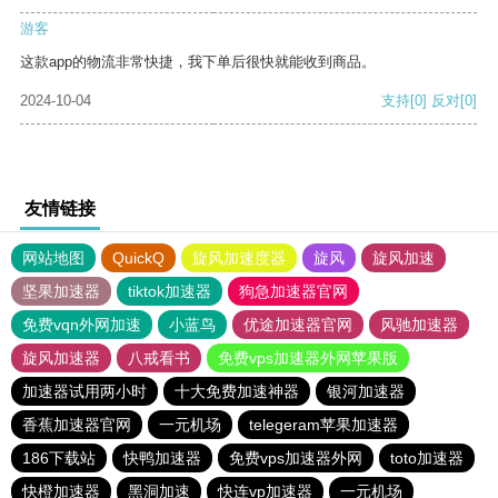
游客
这款app的物流非常快捷，我下单后很快就能收到商品。
2024-10-04
支持
[0]
反对
[0]
友情链接
网站地图
QuickQ
旋风加速度器
旋风
旋风加速
坚果加速器
tiktok加速器
狗急加速器官网
免费vqn外网加速
小蓝鸟
优途加速器官网
风驰加速器
旋风加速器
八戒看书
免费vps加速器外网苹果版
加速器试用两小时
十大免费加速神器
银河加速器
香蕉加速器官网
一元机场
telegeram苹果加速器
186下载站
快鸭加速器
免费vps加速器外网
toto加速器
快橙加速器
黑洞加速
快连vp加速器
一元机场