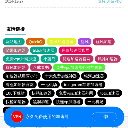
2024-12-27
支持
[0]
反对
[0]
友情链接
网站地图
QuickQ
旋风加速度器
旋风
旋风加速
坚果加速器
tiktok加速器
狗急加速器官网
免费vqn外网加速
小蓝鸟
优途加速器官网
风驰加速器
旋风加速器
八戒看书
免费vps加速器外网苹果版
加速器试用两小时
十大免费加速神器
银河加速器
香蕉加速器官网
一元机场
telegeram苹果加速器
186下载站
快鸭加速器
免费vps加速器外网
toto加速器
快橙加速器
黑洞加速
快连vp加速器
一元机场
免费vps加速器外网
永久免费使用的加速器
下载
0.031585s
首页
安卓
苹果
排行
推荐