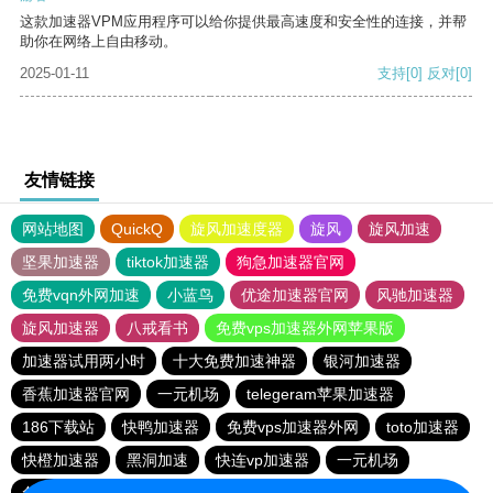
这款加速器VPM应用程序可以给你提供最高速度和安全性的连接，并帮
助你在网络上自由移动。
2025-01-11
支持
[0]
反对
[0]
友情链接
网站地图
QuickQ
旋风加速度器
旋风
旋风加速
坚果加速器
tiktok加速器
狗急加速器官网
免费vqn外网加速
小蓝鸟
优途加速器官网
风驰加速器
旋风加速器
八戒看书
免费vps加速器外网苹果版
加速器试用两小时
十大免费加速神器
银河加速器
香蕉加速器官网
一元机场
telegeram苹果加速器
186下载站
快鸭加速器
免费vps加速器外网
toto加速器
快橙加速器
黑洞加速
快连vp加速器
一元机场