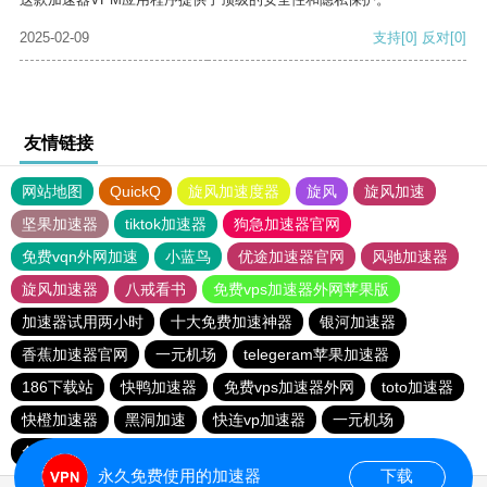
2025-02-09
支持
[0]
反对
[0]
友情链接
网站地图
QuickQ
旋风加速度器
旋风
旋风加速
坚果加速器
tiktok加速器
狗急加速器官网
免费vqn外网加速
小蓝鸟
优途加速器官网
风驰加速器
旋风加速器
八戒看书
免费vps加速器外网苹果版
加速器试用两小时
十大免费加速神器
银河加速器
香蕉加速器官网
一元机场
telegeram苹果加速器
186下载站
快鸭加速器
免费vps加速器外网
toto加速器
快橙加速器
黑洞加速
快连vp加速器
一元机场
免费vps加速器外网
永久免费使用的加速器
下载