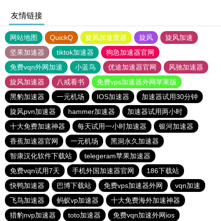
友情链接
网站地图
QuickQ
旋风加速度器
旋风
旋风加速
坚果加速器
tiktok加速器
狗急加速器官网
免费vqn外网加速
小蓝鸟
优途加速器官网
风驰加速器
旋风加速器
八戒看书
免费vps加速器外网苹果版
黑豹加速器
一元机场
IOS加速器
加速器试用30分钟
旋风pvn加速器
hammer加速器
加速器试用两小时
十大免费加速神器
每天试用一小时加速器
银河加速器
香蕉加速器官网
一元机场
黑洞永久加速器
智康汉化软件下载站
telegeram苹果加速器
免费vqn试用7天
手机外国加速器官网
186下载站
快鸭加速器
巴博下载站
免费vps加速器外网
vqn加速
飞鸟加速器
蚂蚁vp加速器
十大免费海外加速神器
猎豹nvp加速器
toto加速器
免费vqn加速外网ios