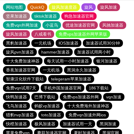
网站地图
QuickQ
旋风加速度器
旋风
旋风加速
坚果加速器
tiktok加速器
狗急加速器官网
免费vqn外网加速
小蓝鸟
优途加速器官网
风驰加速器
旋风加速器
八戒看书
免费vps加速器外网苹果版
黑豹加速器
一元机场
IOS加速器
加速器试用30分钟
旋风pvn加速器
hammer加速器
加速器试用两小时
十大免费加速神器
每天试用一小时加速器
银河加速器
香蕉加速器官网
一元机场
黑洞永久加速器
智康汉化软件下载站
telegeram苹果加速器
免费vqn试用7天
手机外国加速器官网
186下载站
快鸭加速器
巴博下载站
免费vps加速器外网
vqn加速
飞鸟加速器
蚂蚁vp加速器
十大免费海外加速神器
猎豹nvp加速器
toto加速器
免费vqn加速外网ios
快橙加速器
极风加速器
加速器试用一天
黑洞加速
苹果免费vqn
蘑菇加速器官网
夏时加速器
黑洞官网