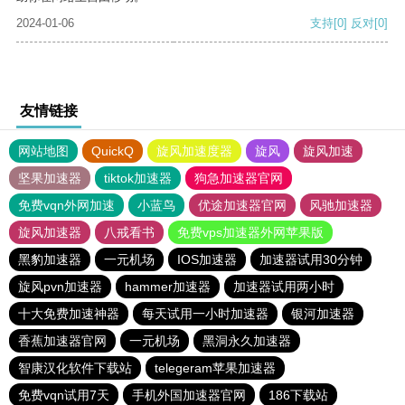
2024-01-06
支持
[0]
反对
[0]
友情链接
网站地图
QuickQ
旋风加速度器
旋风
旋风加速
坚果加速器
tiktok加速器
狗急加速器官网
免费vqn外网加速
小蓝鸟
优途加速器官网
风驰加速器
旋风加速器
八戒看书
免费vps加速器外网苹果版
黑豹加速器
一元机场
IOS加速器
加速器试用30分钟
旋风pvn加速器
hammer加速器
加速器试用两小时
十大免费加速神器
每天试用一小时加速器
银河加速器
香蕉加速器官网
一元机场
黑洞永久加速器
智康汉化软件下载站
telegeram苹果加速器
免费vqn试用7天
手机外国加速器官网
186下载站