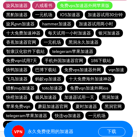
旋风加速器
八戒看书
免费vps加速器外网苹果版
黑豹加速器
一元机场
IOS加速器
加速器试用30分钟
旋风pvn加速器
hammer加速器
加速器试用两小时
十大免费加速神器
每天试用一小时加速器
银河加速器
香蕉加速器官网
一元机场
黑洞永久加速器
智康汉化软件下载站
telegeram苹果加速器
免费vqn试用7天
手机外国加速器官网
186下载站
快鸭加速器
巴博下载站
免费vps加速器外网
vqn加速
飞鸟加速器
蚂蚁vp加速器
十大免费海外加速神器
猎豹nvp加速器
toto加速器
免费vqn加速外网ios
快橙加速器
极风加速器
加速器试用一天
黑洞加速
苹果免费vqn
蘑菇加速器官网
夏时加速器
黑洞官网
telegeram苹果加速器
快连vp加速器
一元机场
免费vps加速器外网
永久免费使用的加速器
下载