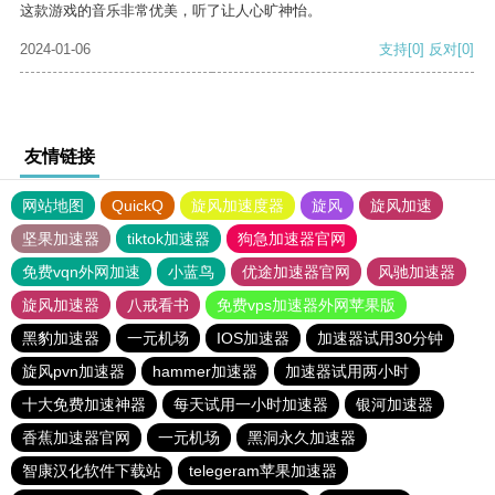
这款游戏的音乐非常优美，听了让人心旷神怡。
2024-01-06
支持
[0]
反对
[0]
友情链接
网站地图
QuickQ
旋风加速度器
旋风
旋风加速
坚果加速器
tiktok加速器
狗急加速器官网
免费vqn外网加速
小蓝鸟
优途加速器官网
风驰加速器
旋风加速器
八戒看书
免费vps加速器外网苹果版
黑豹加速器
一元机场
IOS加速器
加速器试用30分钟
旋风pvn加速器
hammer加速器
加速器试用两小时
十大免费加速神器
每天试用一小时加速器
银河加速器
香蕉加速器官网
一元机场
黑洞永久加速器
智康汉化软件下载站
telegeram苹果加速器