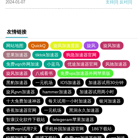
2024-01-07
支持
[0]
反对
[0]
友情链接
网站地图
QuickQ
旋风加速度器
旋风
旋风加速
坚果加速器
tiktok加速器
狗急加速器官网
免费vqn外网加速
小蓝鸟
优途加速器官网
风驰加速器
旋风加速器
八戒看书
免费vps加速器外网苹果版
黑豹加速器
一元机场
IOS加速器
加速器试用30分钟
旋风pvn加速器
hammer加速器
加速器试用两小时
十大免费加速神器
每天试用一小时加速器
银河加速器
香蕉加速器官网
一元机场
黑洞永久加速器
智康汉化软件下载站
telegeram苹果加速器
免费vqn试用7天
手机外国加速器官网
186下载站