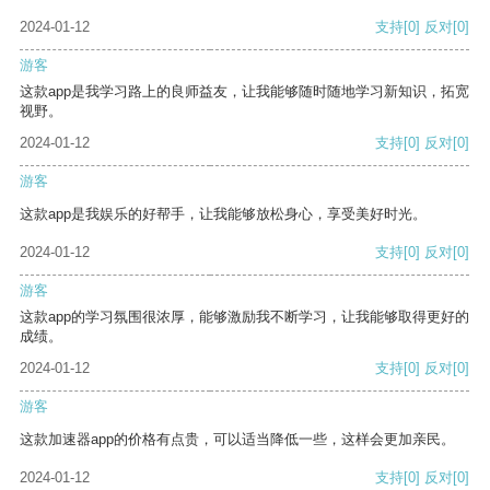
2024-01-12
支持
[0]
反对
[0]
游客
这款app是我学习路上的良师益友，让我能够随时随地学习新知识，拓宽
视野。
2024-01-12
支持
[0]
反对
[0]
游客
这款app是我娱乐的好帮手，让我能够放松身心，享受美好时光。
2024-01-12
支持
[0]
反对
[0]
游客
这款app的学习氛围很浓厚，能够激励我不断学习，让我能够取得更好的
成绩。
2024-01-12
支持
[0]
反对
[0]
游客
这款加速器app的价格有点贵，可以适当降低一些，这样会更加亲民。
2024-01-12
支持
[0]
反对
[0]