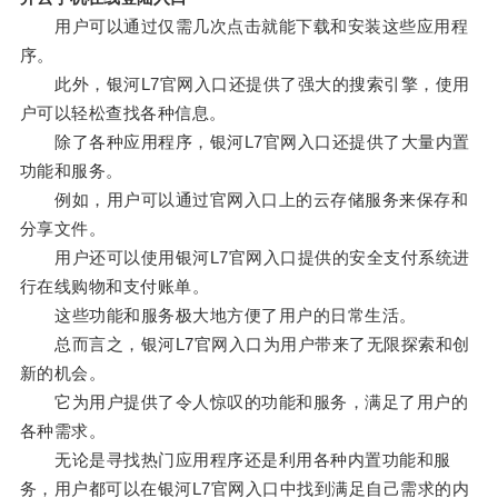
用户可以通过仅需几次点击就能下载和安装这些应用程
序。
此外，银河L7官网入口还提供了强大的搜索引擎，使用
户可以轻松查找各种信息。
除了各种应用程序，银河L7官网入口还提供了大量内置
功能和服务。
例如，用户可以通过官网入口上的云存储服务来保存和
分享文件。
用户还可以使用银河L7官网入口提供的安全支付系统进
行在线购物和支付账单。
这些功能和服务极大地方便了用户的日常生活。
总而言之，银河L7官网入口为用户带来了无限探索和创
新的机会。
它为用户提供了令人惊叹的功能和服务，满足了用户的
各种需求。
无论是寻找热门应用程序还是利用各种内置功能和服
务，用户都可以在银河L7官网入口中找到满足自己需求的内