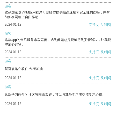
游客
这款加速器VPM应用程序可以给你提供最高速度和安全性的连接，并帮
助你在网络上自由移动。
2024-01-12
支持
[0]
反对
[0]
游客
这款app的售后服务非常完善，遇到问题总是能够得到妥善解决，让我能
够放心购物。
2024-01-12
支持
[0]
反对
[0]
游客
我喜欢这个软件 作者加油
2024-01-12
支持
[0]
反对
[0]
游客
这款学习软件的社区氛围非常好，可以与其他学习者交流学习心得。
2024-01-12
支持
[0]
反对
[0]