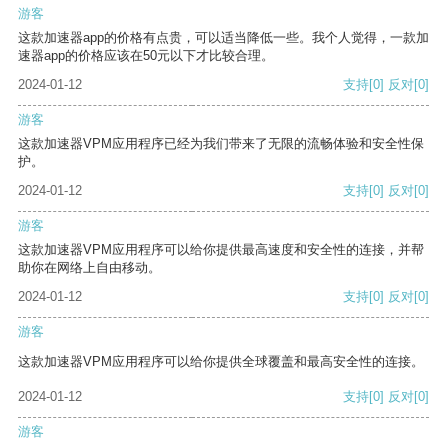
游客
这款加速器app的价格有点贵，可以适当降低一些。我个人觉得，一款加
速器app的价格应该在50元以下才比较合理。
2024-01-12
支持
[0]
反对
[0]
游客
这款加速器VPM应用程序已经为我们带来了无限的流畅体验和安全性保
护。
2024-01-12
支持
[0]
反对
[0]
游客
这款加速器VPM应用程序可以给你提供最高速度和安全性的连接，并帮
助你在网络上自由移动。
2024-01-12
支持
[0]
反对
[0]
游客
这款加速器VPM应用程序可以给你提供全球覆盖和最高安全性的连接。
2024-01-12
支持
[0]
反对
[0]
游客