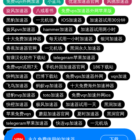
免费vqn外网加速
小蓝鸟
优途加速器官网
风驰加速器
旋风加速器
八戒看书
免费vps加速器外网苹果版
黑豹加速器
一元机场
IOS加速器
加速器试用30分钟
旋风pvn加速器
hammer加速器
加速器试用两小时
十大免费加速神器
每天试用一小时加速器
银河加速器
香蕉加速器官网
一元机场
黑洞永久加速器
智康汉化软件下载站
telegeram苹果加速器
免费vqn试用7天
手机外国加速器官网
186下载站
快鸭加速器
巴博下载站
免费vps加速器外网
vqn加速
飞鸟加速器
蚂蚁vp加速器
十大免费海外加速神器
猎豹nvp加速器
toto加速器
免费vqn加速外网ios
快橙加速器
极风加速器
加速器试用一天
黑洞加速
苹果免费vqn
蘑菇加速器官网
夏时加速器
黑洞官网
telegeram苹果加速器
快连vp加速器
一元机场
免费vps加速器外网
永久免费使用的加速器
下载