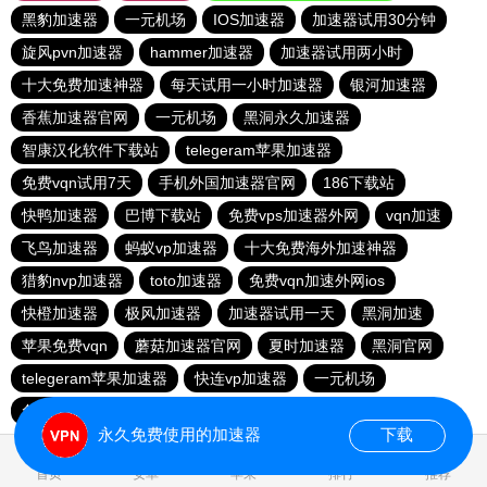
黑豹加速器
一元机场
IOS加速器
加速器试用30分钟
旋风pvn加速器
hammer加速器
加速器试用两小时
十大免费加速神器
每天试用一小时加速器
银河加速器
香蕉加速器官网
一元机场
黑洞永久加速器
智康汉化软件下载站
telegeram苹果加速器
免费vqn试用7天
手机外国加速器官网
186下载站
快鸭加速器
巴博下载站
免费vps加速器外网
vqn加速
飞鸟加速器
蚂蚁vp加速器
十大免费海外加速神器
猎豹nvp加速器
toto加速器
免费vqn加速外网ios
快橙加速器
极风加速器
加速器试用一天
黑洞加速
苹果免费vqn
蘑菇加速器官网
夏时加速器
黑洞官网
telegeram苹果加速器
快连vp加速器
一元机场
免费vps加速器外网
永久免费使用的加速器
下载
0.981515s
首页
安卓
苹果
排行
推荐