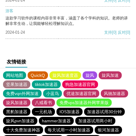
2024-01-24
支持
[0]
反对
[0]
游客
这款学习软件的课程内容非常丰富，涵盖了各个学科的知识。老师的讲
解非常生动，让我能够轻松理解知识点。
2024-01-24
支持
[0]
反对
[0]
友情链接
网站地图
QuickQ
旋风加速度器
旋风
旋风加速
坚果加速器
tiktok加速器
狗急加速器官网
免费vqn外网加速
小蓝鸟
优途加速器官网
风驰加速器
旋风加速器
八戒看书
免费vps加速器外网苹果版
黑豹加速器
一元机场
IOS加速器
加速器试用30分钟
旋风pvn加速器
hammer加速器
加速器试用两小时
十大免费加速神器
每天试用一小时加速器
银河加速器