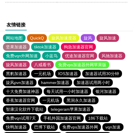
友情链接
网站地图
QuickQ
旋风加速度器
旋风
旋风加速
坚果加速器
tiktok加速器
狗急加速器官网
免费vqn外网加速
小蓝鸟
优途加速器官网
风驰加速器
旋风加速器
八戒看书
免费vps加速器外网苹果版
黑豹加速器
一元机场
IOS加速器
加速器试用30分钟
旋风pvn加速器
hammer加速器
加速器试用两小时
十大免费加速神器
每天试用一小时加速器
银河加速器
香蕉加速器官网
一元机场
黑洞永久加速器
智康汉化软件下载站
telegeram苹果加速器
免费vqn试用7天
手机外国加速器官网
186下载站
快鸭加速器
巴博下载站
免费vps加速器外网
vqn加速