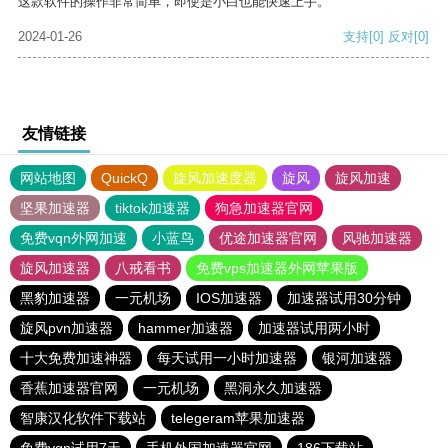
这款软件的操作非常简单，即使是小白也能快速上手。
2024-01-26
支持
[0]
反对
[0]
友情链接
网站地图
QuickQ
旋风加速度器
旋风
旋风加速
坚果加速器
tiktok加速器
狗急加速器官网
免费vqn外网加速
小蓝鸟
优途加速器官网
风驰加速器
旋风加速器
八戒看书
免费vps加速器外网苹果版
黑豹加速器
一元机场
IOS加速器
加速器试用30分钟
旋风pvn加速器
hammer加速器
加速器试用两小时
十大免费加速神器
每天试用一小时加速器
银河加速器
香蕉加速器官网
一元机场
黑洞永久加速器
智康汉化软件下载站
telegeram苹果加速器