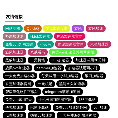
友情链接
网站地图
QuickQ
旋风加速度器
旋风
旋风加速
坚果加速器
tiktok加速器
狗急加速器官网
免费vqn外网加速
小蓝鸟
优途加速器官网
风驰加速器
旋风加速器
八戒看书
免费vps加速器外网苹果版
黑豹加速器
一元机场
IOS加速器
加速器试用30分钟
旋风pvn加速器
hammer加速器
加速器试用两小时
十大免费加速神器
每天试用一小时加速器
银河加速器
香蕉加速器官网
一元机场
黑洞永久加速器
智康汉化软件下载站
telegeram苹果加速器
免费vqn试用7天
手机外国加速器官网
186下载站
快鸭加速器
巴博下载站
免费vps加速器外网
vqn加速
飞鸟加速器
蚂蚁vp加速器
十大免费海外加速神器