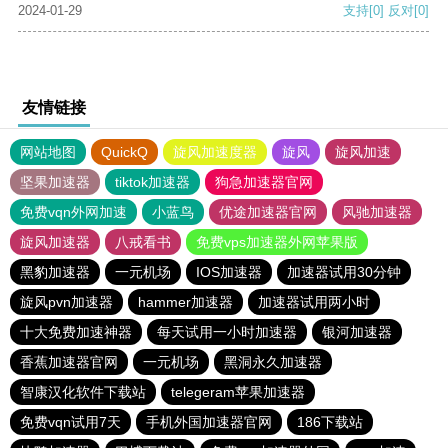
2024-01-29
支持
[0]
反对
[0]
友情链接
网站地图
QuickQ
旋风加速度器
旋风
旋风加速
坚果加速器
tiktok加速器
狗急加速器官网
免费vqn外网加速
小蓝鸟
优途加速器官网
风驰加速器
旋风加速器
八戒看书
免费vps加速器外网苹果版
黑豹加速器
一元机场
IOS加速器
加速器试用30分钟
旋风pvn加速器
hammer加速器
加速器试用两小时
十大免费加速神器
每天试用一小时加速器
银河加速器
香蕉加速器官网
一元机场
黑洞永久加速器
智康汉化软件下载站
telegeram苹果加速器
免费vqn试用7天
手机外国加速器官网
186下载站