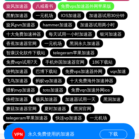
旋风加速器
八戒看书
免费vps加速器外网苹果版
黑豹加速器
一元机场
IOS加速器
加速器试用30分钟
旋风pvn加速器
hammer加速器
加速器试用两小时
十大免费加速神器
每天试用一小时加速器
银河加速器
香蕉加速器官网
一元机场
黑洞永久加速器
智康汉化软件下载站
telegeram苹果加速器
免费vqn试用7天
手机外国加速器官网
186下载站
快鸭加速器
巴博下载站
免费vps加速器外网
vqn加速
飞鸟加速器
蚂蚁vp加速器
十大免费海外加速神器
猎豹nvp加速器
toto加速器
免费vqn加速外网ios
快橙加速器
极风加速器
加速器试用一天
黑洞加速
蘑菇加速器官网
夏时加速器
黑洞官网
telegeram苹果加速器
快连vp加速器
一元机场
免费vps加速器外网
永久免费使用的加速器
下载