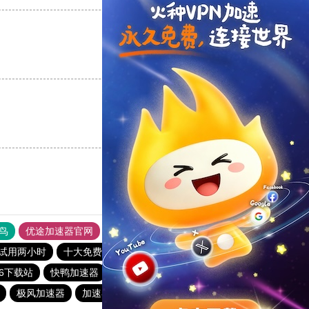
支持
[0]
反对
[0]
支持
[0]
反对
[0]
鸟
优途加速器官网
风驰加速器
旋风加速器
八戒看书
试用两小时
十大免费加速神器
每天试用一小时加速器
86下载站
快鸭加速器
巴博下载站
免费vps加速器外网
极风加速器
加速器试用一天
黑洞加速
蘑菇加速器官网