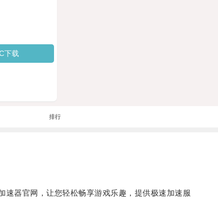
PC下载
排行
子VP加速器官网，让您轻松畅享游戏乐趣，提供极速加速服