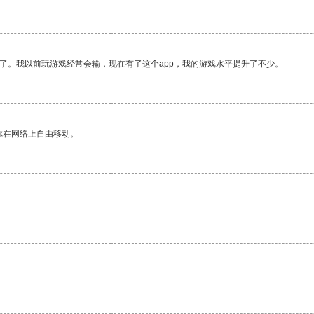
了。我以前玩游戏经常会输，现在有了这个app，我的游戏水平提升了不少。
你在网络上自由移动。