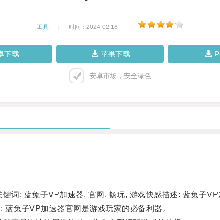
工具
|
时间：2024-02-16
|
卓下载
苹果下载
安卓市场，安全绿色
 蓝兔子VP加速器, 官网, 畅玩, 游戏快感描述: 蓝兔
: 蓝兔子VP加速器官网是游戏玩家的必备利器。