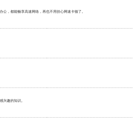
作办公，都能畅享高速网络，再也不用担心网速卡顿了。
己感兴趣的知识。