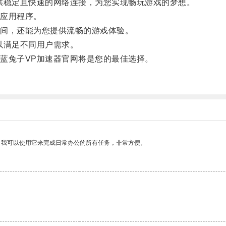
稳定且快速的网络连接，为您实现畅玩游戏的梦想。
应用程序。
间，还能为您提供流畅的游戏体验。
以满足不同用户需求。
兔子VP加速器官网将是您的最佳选择。
。
。我可以使用它来完成日常办公的所有任务，非常方便。