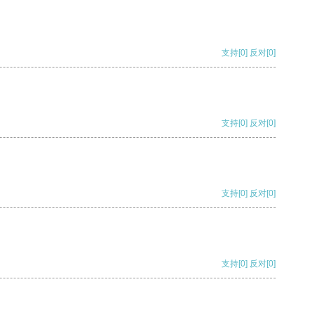
支持
[0]
反对
[0]
支持
[0]
反对
[0]
支持
[0]
反对
[0]
支持
[0]
反对
[0]