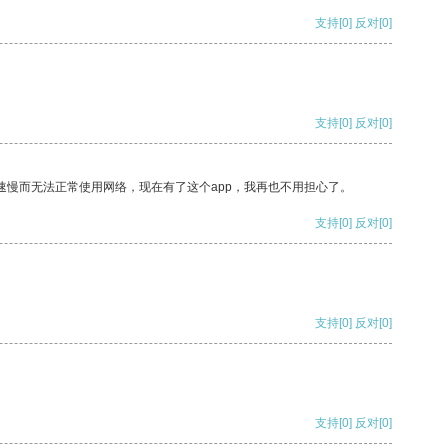
支持
[0]
反对
[0]
支持
[0]
反对
[0]
速慢而无法正常使用网络，现在有了这个app，我再也不用担心了。
支持
[0]
反对
[0]
支持
[0]
反对
[0]
支持
[0]
反对
[0]