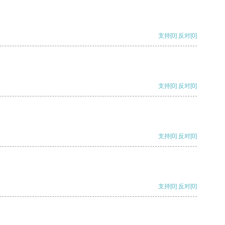
支持
[0]
反对
[0]
支持
[0]
反对
[0]
支持
[0]
反对
[0]
支持
[0]
反对
[0]