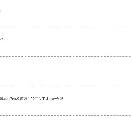
。
野。
器app的价格应该在50元以下才比较合理。