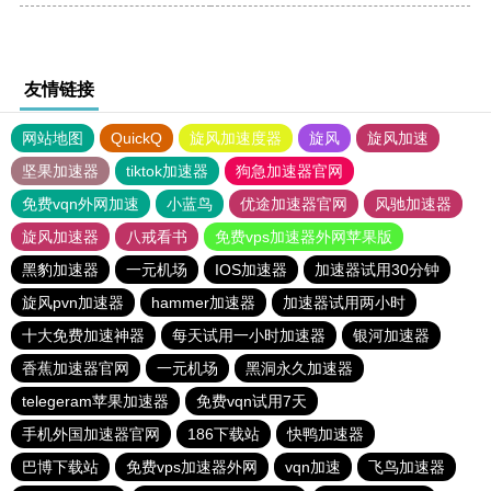
友情链接
网站地图
QuickQ
旋风加速度器
旋风
旋风加速
坚果加速器
tiktok加速器
狗急加速器官网
免费vqn外网加速
小蓝鸟
优途加速器官网
风驰加速器
旋风加速器
八戒看书
免费vps加速器外网苹果版
黑豹加速器
一元机场
IOS加速器
加速器试用30分钟
旋风pvn加速器
hammer加速器
加速器试用两小时
十大免费加速神器
每天试用一小时加速器
银河加速器
香蕉加速器官网
一元机场
黑洞永久加速器
telegeram苹果加速器
免费vqn试用7天
手机外国加速器官网
186下载站
快鸭加速器
巴博下载站
免费vps加速器外网
vqn加速
飞鸟加速器