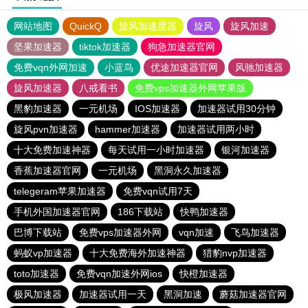
网站地图
QuickQ
旋风加速度器
旋风
旋风加速
坚果加速器
tiktok加速器
狗急加速器官网
免费vqn外网加速
小蓝鸟
优途加速器官网
风驰加速器
旋风加速器
八戒看书
免费vps加速器外网苹果版
黑豹加速器
一元机场
IOS加速器
加速器试用30分钟
旋风pvn加速器
hammer加速器
加速器试用两小时
十大免费加速神器
每天试用一小时加速器
银河加速器
香蕉加速器官网
一元机场
黑洞永久加速器
telegeram苹果加速器
免费vqn试用7天
手机外国加速器官网
186下载站
快鸭加速器
巴博下载站
免费vps加速器外网
vqn加速
飞鸟加速器
蚂蚁vp加速器
十大免费海外加速神器
猎豹nvp加速器
toto加速器
免费vqn加速外网ios
快橙加速器
极风加速器
加速器试用一天
黑洞加速
蘑菇加速器官网