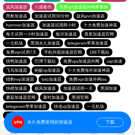
旋风加速器
八戒看书
免费vps加速器外网苹果版
黑豹加速器
加速器试用30分钟
旋风pvn加速器
hammer加速器
加速器试用两小时
十大免费加速神器
每天试用一小时加速器
银河加速器
香蕉加速器官网
一元机场
黑洞永久加速器
telegeram苹果加速器
免费vqn试用7天
手机外国加速器官网
186下载站
快鸭加速器
巴博下载站
免费vps加速器外网
vqn加速
飞鸟加速器
蚂蚁vp加速器
十大免费海外加速神器
猎豹nvp加速器
toto加速器
免费vqn加速外网ios
快橙加速器
极风加速器
加速器试用一天
黑洞加速
蘑菇加速器官网
夏时加速器
黑洞官网
telegeram苹果加速器
快连vp加速器
一元机场
免费vps加速器外网
永久免费使用的加速器
下载
1.630955s
首页
安卓
苹果
排行
推荐