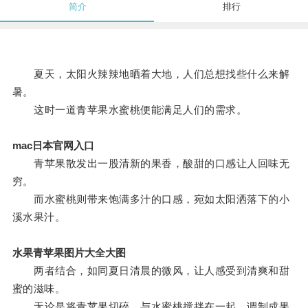
简介
排行
夏天，太阳火辣辣地晒着大地，人们总想找些什么来解
暑。
这时一道青苹果水蜜桃便能满足人们的需求。
mac日本官网入口
青苹果散发出一股清新的果香，酸甜的口感让人回味无
穷。
而水蜜桃则带来饱满多汁的口感，宛如太阳洒落下的小
溪水果汁。
水果青苹果图片大全大图
两者结合，如同夏日清晨的微风，让人感受到清爽和甜
蜜的滋味。
无论是将青苹果切碎，与水蜜桃搅拌在一起，调制成果