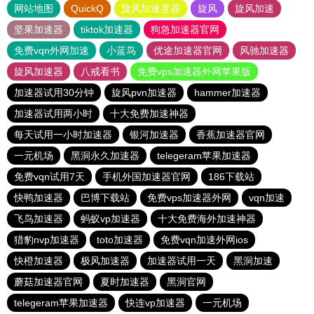
网站地图
QuickQ
旋风加速度器
旋风
旋风加速
坚果加速器
tiktok加速器
狗急加速器官网
免费vqn外网加速
小蓝鸟
优途加速器官网
风驰加速器
旋风加速器
八戒看书
免费vps加速器外网苹果版
加速器试用30分钟
旋风pvn加速器
hammer加速器
加速器试用两小时
十大免费加速神器
每天试用一小时加速器
银河加速器
香蕉加速器官网
一元机场
黑洞永久加速器
telegeram苹果加速器
免费vqn试用7天
手机外国加速器官网
186下载站
快鸭加速器
巴博下载站
免费vps加速器外网
vqn加速
飞鸟加速器
蚂蚁vp加速器
十大免费海外加速神器
猎豹nvp加速器
toto加速器
免费vqn加速外网ios
快橙加速器
极风加速器
加速器试用一天
黑洞加速
蘑菇加速器官网
夏时加速器
黑洞官网
telegeram苹果加速器
快连vp加速器
一元机场