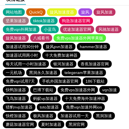
网站地图
QuickQ
旋风加速度器
旋风
旋风加速
坚果加速器
tiktok加速器
狗急加速器官网
免费vqn外网加速
小蓝鸟
优途加速器官网
风驰加速器
旋风加速器
八戒看书
免费vps加速器外网苹果版
加速器试用30分钟
旋风pvn加速器
hammer加速器
加速器试用两小时
十大免费加速神器
每天试用一小时加速器
银河加速器
香蕉加速器官网
一元机场
黑洞永久加速器
telegeram苹果加速器
免费vqn试用7天
手机外国加速器官网
186下载站
快鸭加速器
巴博下载站
免费vps加速器外网
vqn加速
飞鸟加速器
蚂蚁vp加速器
十大免费海外加速神器
猎豹nvp加速器
toto加速器
免费vqn加速外网ios
快橙加速器
极风加速器
加速器试用一天
黑洞加速
蘑菇加速器官网
夏时加速器
黑洞官网