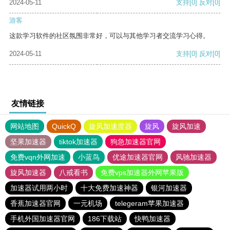
2024-05-11
支持
[0]
反对
[0]
游客
这款学习软件的社区氛围非常好，可以与其他学习者交流学习心得。
2024-05-11
支持
[0]
反对
[0]
友情链接
网站地图
QuickQ
旋风加速度器
旋风
旋风加速
坚果加速器
tiktok加速器
狗急加速器官网
免费vqn外网加速
小蓝鸟
优途加速器官网
风驰加速器
旋风加速器
八戒看书
免费vps加速器外网苹果版
加速器试用两小时
十大免费加速神器
银河加速器
香蕉加速器官网
一元机场
telegeram苹果加速器
手机外国加速器官网
186下载站
快鸭加速器