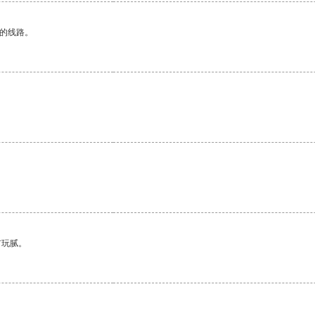
区的线路。
有玩腻。