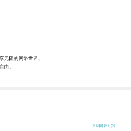
享无阻的网络世界。
自由。
支持
[0]
反对
[0]