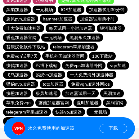
旋风加速器
八戒看书
免费vps加速器外网苹果版
黑豹加速器
一元机场
IOS加速器
加速器试用30分钟
旋风pvn加速器
hammer加速器
加速器试用两小时
十大免费加速神器
每天试用一小时加速器
银河加速器
香蕉加速器官网
一元机场
黑洞永久加速器
智康汉化软件下载站
telegeram苹果加速器
免费vqn试用7天
手机外国加速器官网
186下载站
快鸭加速器
巴博下载站
免费vps加速器外网
vqn加速
飞鸟加速器
蚂蚁vp加速器
十大免费海外加速神器
猎豹nvp加速器
toto加速器
免费vqn加速外网ios
快橙加速器
极风加速器
加速器试用一天
黑洞加速
苹果免费vqn
蘑菇加速器官网
夏时加速器
黑洞官网
telegeram苹果加速器
快连vp加速器
一元机场
免费vps加速器外网
永久免费使用的加速器
下载