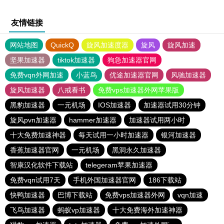
友情链接
网站地图
QuickQ
旋风加速度器
旋风
旋风加速
坚果加速器
tiktok加速器
狗急加速器官网
免费vqn外网加速
小蓝鸟
优途加速器官网
风驰加速器
旋风加速器
八戒看书
免费vps加速器外网苹果版
黑豹加速器
一元机场
IOS加速器
加速器试用30分钟
旋风pvn加速器
hammer加速器
加速器试用两小时
十大免费加速神器
每天试用一小时加速器
银河加速器
香蕉加速器官网
一元机场
黑洞永久加速器
智康汉化软件下载站
telegeram苹果加速器
免费vqn试用7天
手机外国加速器官网
186下载站
快鸭加速器
巴博下载站
免费vps加速器外网
vqn加速
飞鸟加速器
蚂蚁vp加速器
十大免费海外加速神器