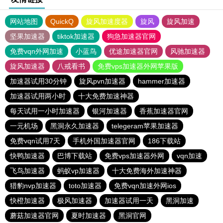
网站地图
QuickQ
旋风加速度器
旋风
旋风加速
坚果加速器
tiktok加速器
狗急加速器官网
免费vqn外网加速
小蓝鸟
优途加速器官网
风驰加速器
旋风加速器
八戒看书
免费vps加速器外网苹果版
加速器试用30分钟
旋风pvn加速器
hammer加速器
加速器试用两小时
十大免费加速神器
每天试用一小时加速器
银河加速器
香蕉加速器官网
一元机场
黑洞永久加速器
telegeram苹果加速器
免费vqn试用7天
手机外国加速器官网
186下载站
快鸭加速器
巴博下载站
免费vps加速器外网
vqn加速
飞鸟加速器
蚂蚁vp加速器
十大免费海外加速神器
猎豹nvp加速器
toto加速器
免费vqn加速外网ios
快橙加速器
极风加速器
加速器试用一天
黑洞加速
蘑菇加速器官网
夏时加速器
黑洞官网