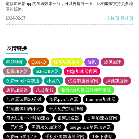
这款加速器app的加速效果一般，可以再提升一下，比如能够支持更多地
区的线路。
2024-02-27
支持
[0]
反对
[0]
友情链接
网站地图
QuickQ
旋风加速度器
旋风
旋风加速
坚果加速器
tiktok加速器
狗急加速器官网
免费vqn外网加速
小蓝鸟
优途加速器官网
风驰加速器
旋风加速器
八戒看书
免费vps加速器外网苹果版
加速器试用30分钟
旋风pvn加速器
hammer加速器
加速器试用两小时
十大免费加速神器
每天试用一小时加速器
银河加速器
香蕉加速器官网
一元机场
黑洞永久加速器
telegeram苹果加速器
免费vqn试用7天
手机外国加速器官网
186下载站