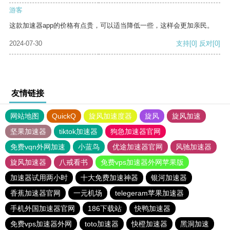
游客
这款加速器app的价格有点贵，可以适当降低一些，这样会更加亲民。
2024-07-30
支持
[0]
反对
[0]
友情链接
网站地图
QuickQ
旋风加速度器
旋风
旋风加速
坚果加速器
tiktok加速器
狗急加速器官网
免费vqn外网加速
小蓝鸟
优途加速器官网
风驰加速器
旋风加速器
八戒看书
免费vps加速器外网苹果版
加速器试用两小时
十大免费加速神器
银河加速器
香蕉加速器官网
一元机场
telegeram苹果加速器
手机外国加速器官网
186下载站
快鸭加速器
免费vps加速器外网
toto加速器
快橙加速器
黑洞加速